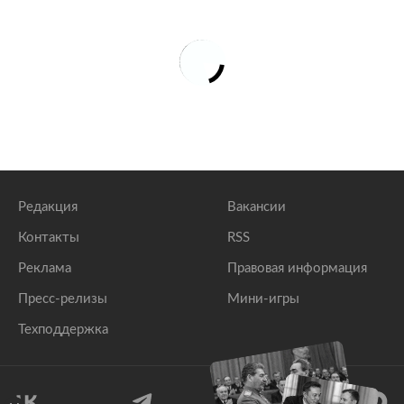
Редакция
Вакансии
Контакты
RSS
Реклама
Правовая информация
Пресс-релизы
Мини-игры
Техподдержка