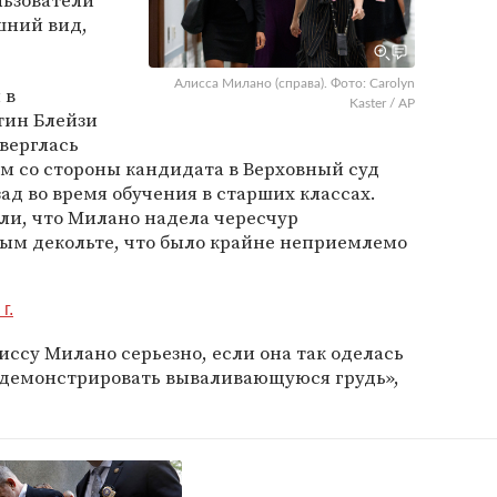
льзователи
шний вид,
Алисса Милано (справа). Фото: Carolyn
 в
Kaster / AP
тин Блейзи
дверглась
м со стороны кандидата в Верховный суд
ад во время обучения в старших классах.
али, что Милано надела чересчур
ым декольте, что было крайне неприемлемо
г.
ссу Милано серьезно, если она так оделась
 демонстрировать вываливающуюся грудь»,