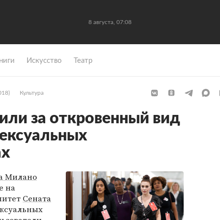
8 августа, 07:08
ниги
Искусство
Театр
018)
Культура
или за откровенный вид
сексуальных
ах
а Милано
е на
митет
Сената
ексуальных