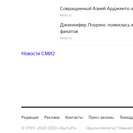
Совращенный Азией Ардженто ак
lenta.ru
Дженнифер Лоуренс появилась в
фанатов
lenta.ru
Новости СМИ2
Редакция
Реклама
Контакты
Пресс-релизы
Техпод
© 1999–2026 ООО «Лента.Ру»
Нашли опечатку? Нажмит