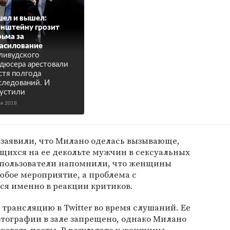
ел и вышел:
нштейну грозит
ьма за
асилование
ливудского
дюсера арестовали
стя полгода
следований. И
устили
ая 2018
заявили, что Милано оделась вызывающе,
щихся на ее декольте мужчин в сексуальных
 пользователи напомнили, что женщины
любое мероприятие, а проблема с
ся именно в реакции критиков.
 трансляцию в Twitter во время слушаний. Ее
тографии в зале запрещено, однако Милано