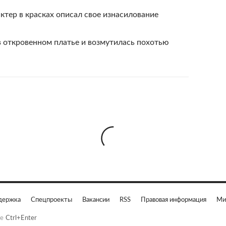
тер в красках описал свое изнасилование
 откровенном платье и возмутилась похотью
держка
Спецпроекты
Вакансии
RSS
Правовая информация
Ми
е
Ctrl+Enter