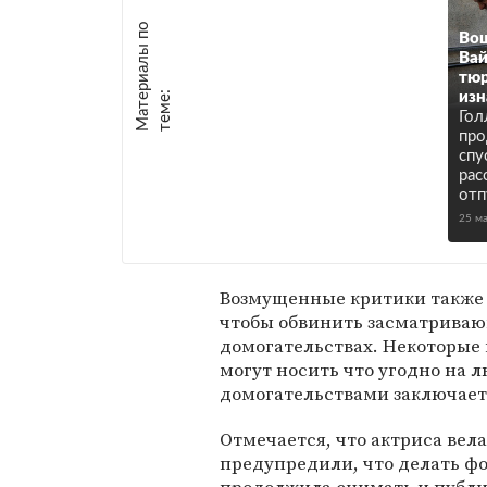
М
а
т
р
и
а
л
ы
п
о
т
е
м
е
Вош
Вай
тюр
е
:
изн
Гол
про
спу
рас
отп
25 м
Возмущенные критики также 
чтобы обвинить засматриваю
домогательствах. Некоторые
могут носить что угодно на 
домогательствами заключает
Отмечается, что актриса вела
предупредили, что делать фо