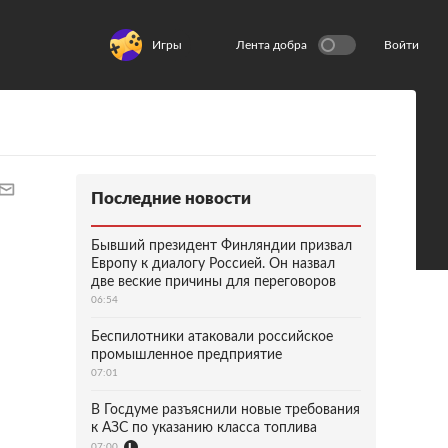
Игры
Лента добра
Войти
Последние новости
Бывший президент Финляндии призвал
Европу к диалогу Россией. Он назвал
две веские причины для переговоров
06:54
Беспилотники атаковали российское
промышленное предприятие
07:01
В Госдуме разъяснили новые требования
к АЗС по указанию класса топлива
07:00