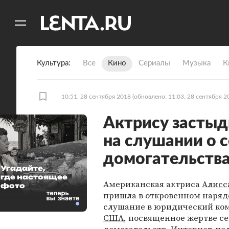
11
A
Культура
Все
Кино
Сериалы
Музыка
К
10:51, 28 сентября 2018
(обновлено: 11:03, 28 сентября 2
Актрису застыд
на слушании о 
домогательств
Угадайте,
где настоящее
Американская актриса
Алисс
фото
пришла в откровенном наряд
слушание в юридический ко
США
, посвященное жертве с