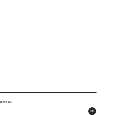
ни-игры
18+