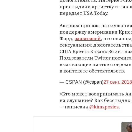
домогательств. Интернет-по
пристыдили артистку за вне
передает
USA Today
.
Актриса пришла на слушания
поддержку американки Крис
Форд,
заявившей
, что она по
сексуальным домогательства
США Бретта Кавано 36 лет наз
Пользователи Twitter посчит
вызывающее платье с огромн
в контексте обстоятельств.
— CSPAN (@cspan)
27 сент. 2018 
«Кто может воспринимать Али
на слушание? Как бесстыдно
— написала
@kimsposies
.