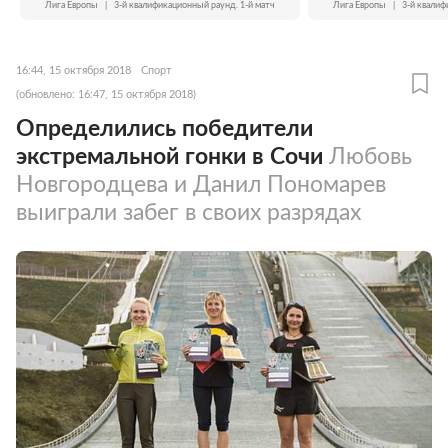
Лига Европы
|
3-й квалификационный раунд. 1-й матч
Лига Европы
|
3-й квалиф
16:44, 15 октября 2018
Спорт
(обновлено: 16:47, 15 октября 2018)
Определились победители
экстремальной гонки в Сочи
Любовь
Новгородцева и Данил Пономарев
выиграли забег в своих разрядах