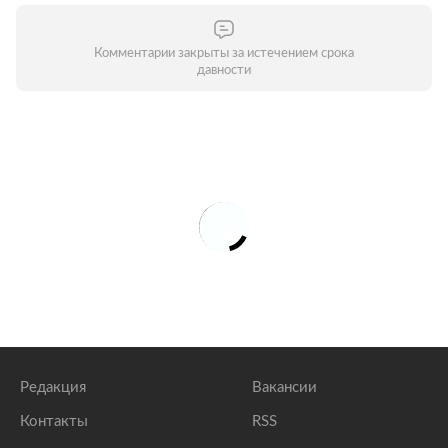
Комментарии закрыты за истечением срока
давности
Редакция
Вакансии
Контакты
RSS