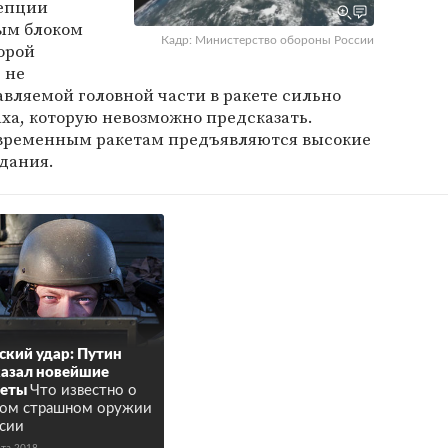
цепции
ым блоком
Кадр: Министерство обороны России
орой
 не
авляемой головной части в ракете сильно
ха, которую невозможно предсказать.
современным ракетам предъявляются высокие
дания.
ский удар: Путин
азал новейшие
кеты
Что известно о
ом страшном оружии
сии