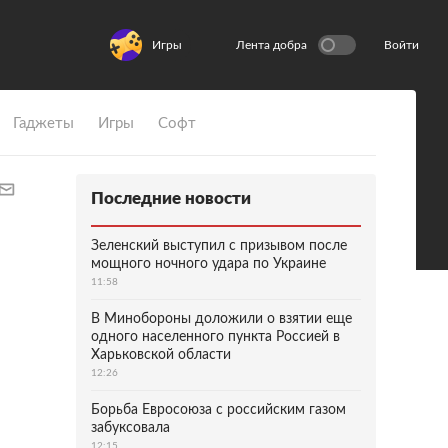
Игры
Лента добра
Войти
Гаджеты
Игры
Софт
Последние новости
Зеленский выступил с призывом после
мощного ночного удара по Украине
11:58
В Минобороны доложили о взятии еще
одного населенного пункта Россией в
Харьковской области
12:26
Борьба Евросоюза с российским газом
забуксовала
12:15