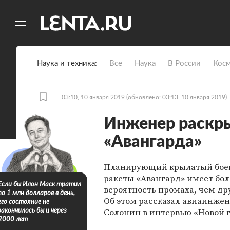
11
A
Наука и техника
Все
Наука
В России
Кос
03:10, 10 января 2019
(обновлено: 03:13, 10 января 2019)
Инженер раскр
«Авангарда»
Планирующий крылатый боев
ракеты «Авангард» имеет бо
Если бы Илон Маск тратил
вероятность промаха, чем др
по 1 млн долларов в день,
Об этом рассказал авиаинже
его состояние не
Солонин
в интервью «Новой г
закончилось бы и через
2000 лет