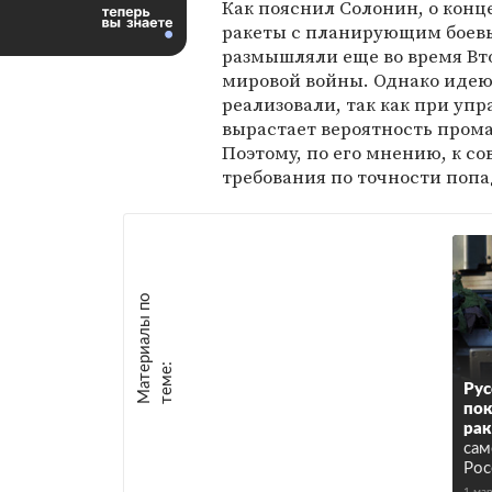
Как пояснил Солонин, о кон
ракеты с планирующим боев
размышляли еще во время Вт
мировой войны. Однако идею
реализовали, так как при упр
вырастает вероятность прома
Поэтому, по его мнению, к 
требования по точности попа
М
а
т
р
и
а
л
ы
п
о
т
е
м
е
е
:
Рус
пок
ра
сам
Рос