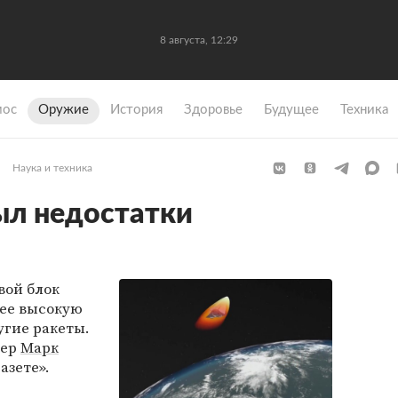
8 августа, 12:29
мос
Оружие
История
Здоровье
Будущее
Техника
Наука и техника
ыл недостатки
ой блок
лее высокую
угие ракеты.
нер
Марк
азете».