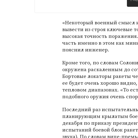
1 ма
«Некоторый военный смысл и
вывести из строя ключевые то
высокая точность поражени
часть именно в этом как ми
пояснил инженер.
Кроме того, по словам Солони
окружена раскаленным до со
Бортовые локаторы ракеты че
ее будет очень хорошо видно
тепловом диапазонах. «То ес
подобного оружия очень спор
Последний раз испытательны
планирующим крылатым бое
декабря по приказу президен
испытаний боевой блок ракет
звука). По словам вице-прем