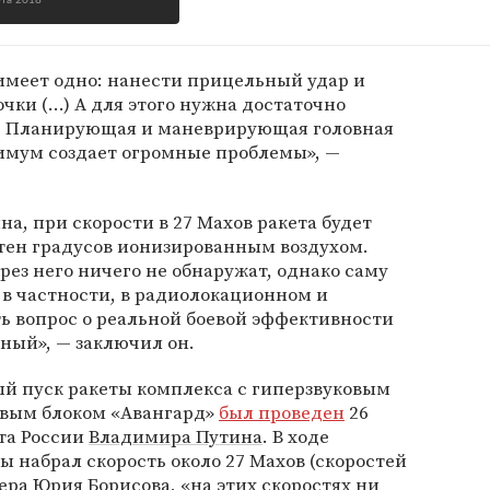
рта 2018
меет одно: нанести прицельный удар и
чки (...) А для этого нужна достаточно
я. Планирующая и маневрирующая головная
нимум создает огромные проблемы», —
на, при скорости в 27 Махов ракета будет
тен градусов ионизированным воздухом.
рез него ничего не обнаружат, однако саму
, в частности, в радиолокационном и
ть вопрос о реальной боевой эффективности
ный», — заключил он.
й пуск ракеты комплекса с гиперзвуковым
вым блоком «Авангард»
был проведен
26
та России
Владимира Путина
. В ходе
ы набрал скорость около 27 Махов (скоростей
ьера
Юрия Борисова
, «на этих скоростях ни