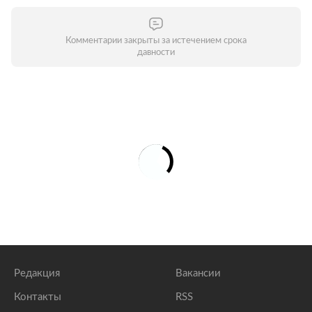
Комментарии закрыты за истечением срока
давности
Редакция
Вакансии
Контакты
RSS