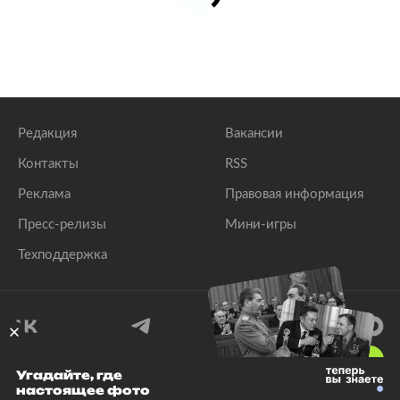
Редакция
Вакансии
Контакты
RSS
Реклама
Правовая информация
Пресс-релизы
Мини-игры
Техподдержка
18
+
Угадайте, где
настоящее фото
© 1999–2026 Все права защищены.
ООО «Лента.Ру»