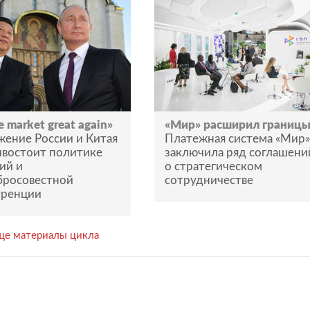
 market great again»
«Мир» расширил границ
ение России и Китая
Платежная система «Мир»
ивостоит политике
заключила ряд соглашени
ий и
о стратегическом
бросовестной
сотрудничестве
уренции
ще материалы цикла