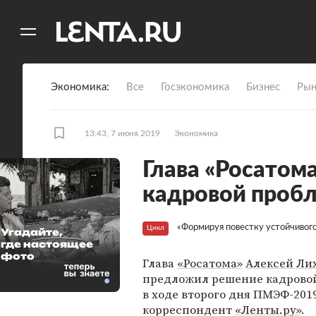
11
A
Экономика
Все
Госэкономика
Бизнес
Рын
13:43, 7 июня 2019
Экономика
Глава «Росатом
кадровой проб
«Формируя повестку устойчивого
Цикл
Угадайте,
где настоящее
фото
Глава
«Росатома»
Алексей Ли
предложил решение кадрово
в ходе второго дня ПМЭФ-201
корреспондент
«Ленты.ру»
.