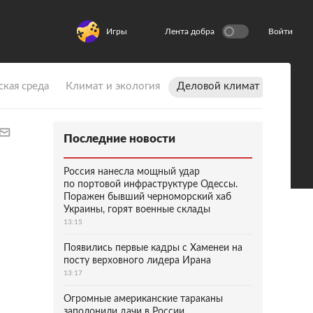
Игры
Лента добра
Войти
ская среда
Климат и экология
Деловой климат
Последние новости
Россия нанесла мощный удар
по портовой инфраструктуре Одессы.
Поражен бывший черноморский хаб
Украины, горят военные склады
13:15
Появились первые кадры с Хаменеи на
посту верховного лидера Ирана
13:17
Огромные американские тараканы
заполонили дачи в России