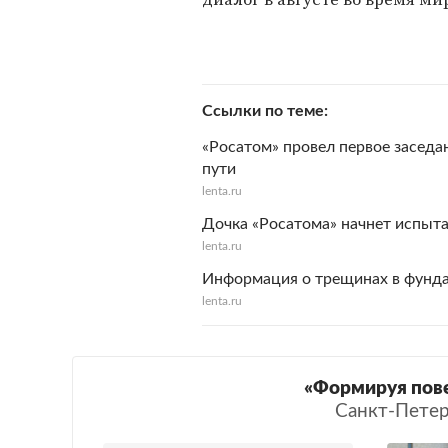
Ссылки по теме
«Росатом» провел первое засед
пути
lenta.ru
Дочка «Росатома» начнет испыта
lenta.ru
Информация о трещинах в фунда
lenta.ru
«Формируя пове
Санкт-Пете