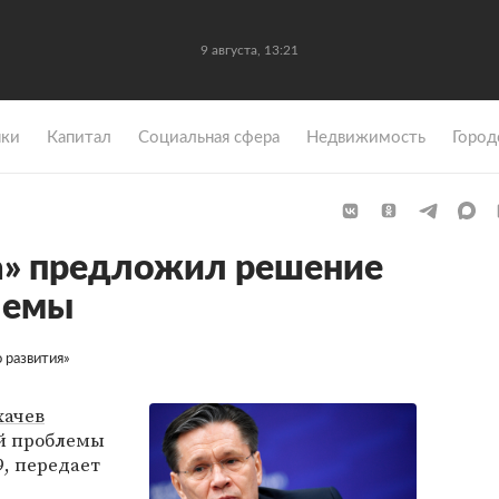
9 августа, 13:21
ки
Капитал
Социальная сфера
Недвижимость
Город
а» предложил решение
лемы
 развития»
хачев
й проблемы
9, передает