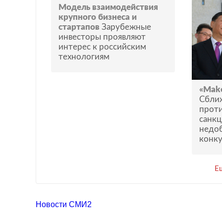
Модель взаимодействия
крупного бизнеса и
стартапов
Зарубежные
инвесторы проявляют
интерес к российским
технологиям
«Make
Сближ
прот
санкц
недо
конк
Е
Новости СМИ2