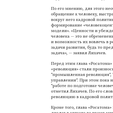
По его мнению, для этого не
обращение к человеку, выстр
вокруг него кадровой политик
формирование «человекоцен
модели». «Ценности и убежд
человека — это не обременени
и возможность их вовлечь в 
задачи развития, будь то пре
задача», — заявил Лихачев.
Перед этим глава «Росатома» 
«революция» стали произнос
"промышленная революция", 
управлении". При этом пока 
"работе по подготовке челове
отметил Лихачев. По его слов
революцию в кадровой полит
Кроме того, глава «Росатом
диалог в августе во время ми