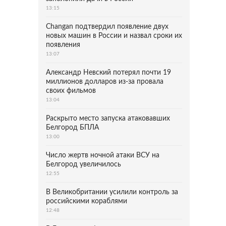
13:15
Changan подтвердил появление двух
новых машин в России и назвал сроки их
появления
13:07
Александр Невский потерял почти 19
миллионов долларов из-за провала
своих фильмов
13:04
Раскрыто место запуска атаковавших
Белгород БПЛА
13:00
Число жертв ночной атаки ВСУ на
Белгород увеличилось
12:55
В Великобритании усилили контроль за
российскими кораблями
12:48