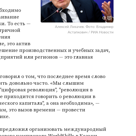
обходимо
аивание
и. То есть —
Алексей Лихачев. Фото: Владимир
тричной
Астапкович / РИА Новости
ения
е, это актив
решение производственных и учебных задач,
дприятий или регионов — это главная
говорил о том, что последнее время слово
ить довольно часто. «Мы слышим
"цифровая революция", "революция в
не приходится говорить о революции в
ческого капитала", а она необходима», —
ам, это вызов времени — провести
ике.
а» предложил организовать международный
рового чемпионата WorldSkills в Казани.