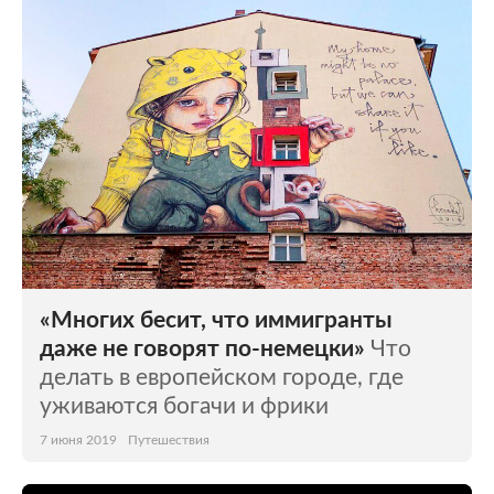
Мир
Бывший СССР
Экономика
Силовые структуры
Наука и техника
Спорт
Культура
Интернет и СМИ
Ценности
Путешествия
Из жизни
Среда обитания
«Многих бесит, что иммигранты
Забота о себе
Авто
даже не говорят по-немецки»
Что
делать в европейском городе, где
уживаются богачи и фрики
7 июня 2019
Путешествия