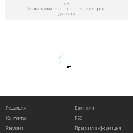
Комментарии закрыты за истечением срока
давности
Редакция
Вакансии
Контакты
RSS
Реклама
Правовая информация