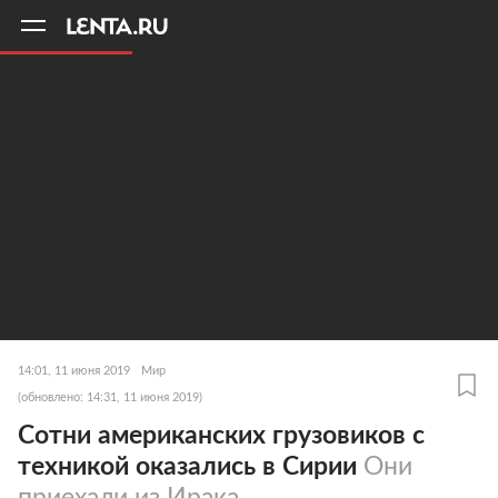
11
A
14:01, 11 июня 2019
Мир
(обновлено: 14:31, 11 июня 2019)
Сотни американских грузовиков с
техникой оказались в Сирии
Они
приехали из Ирака