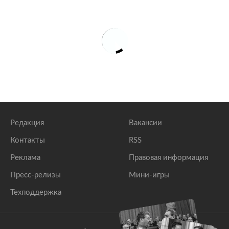
Редакция
Вакансии
Контакты
RSS
Реклама
Правовая информация
Пресс-релизы
Мини-игры
Техподдержка