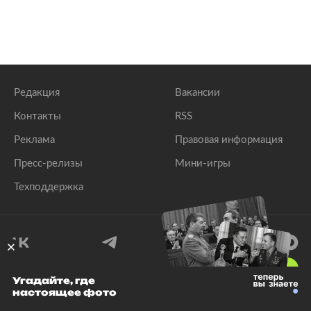
Редакция
Вакансии
Контакты
RSS
Реклама
Правовая информация
Пресс-релизы
Мини-игры
Техподдержка
18
+
Угадайте, где
настоящее фото
© 1999–2026 Все права защищены.
ООО «Лента.Ру»