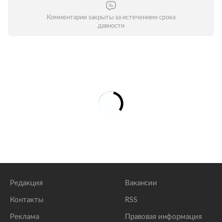
Комментарии закрыты за истечением срока
давности
Редакция
Вакансии
Контакты
RSS
Реклама
Правовая информация