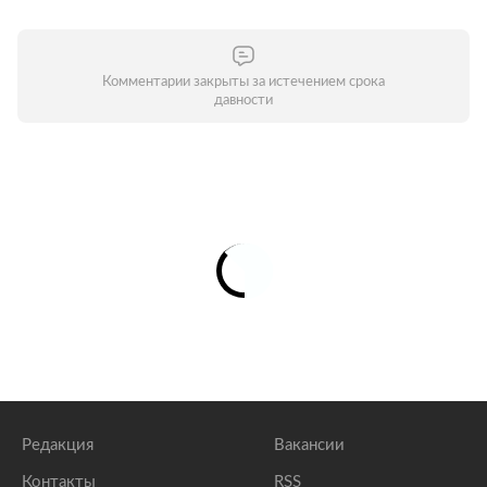
Комментарии закрыты за истечением срока
давности
Редакция
Вакансии
Контакты
RSS