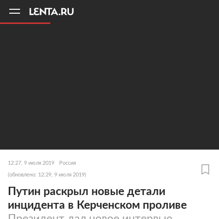
11
A
12:27, 9 июля 2019
Россия
(обновлено: 12:29, 9 июля 2019)
Путин раскрыл новые детали
инцидента в Керченском проливе
Президент дал новое интервью