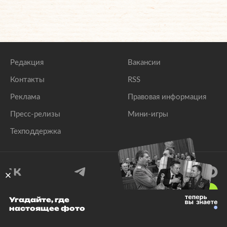
Редакция
Вакансии
Контакты
RSS
Реклама
Правовая информация
Пресс-релизы
Мини-игры
Техподдержка
18
+
Угадайте, где
настоящее фото
© 1999–2026 Все права защищены.
ООО «Лента.Ру»