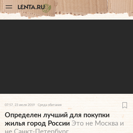
11
A
07:57, 23 июля 2019
Среда обитания
Определен лучший для покупки
жилья город России
Это не Москва и
не Санкт-Петербург