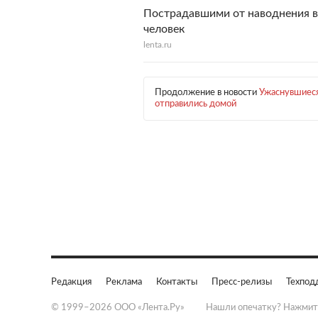
Пострадавшими от наводнения в
человек
lenta.ru
Продолжение в новости
Ужаснувшиеся
отправились домой
Редакция
Реклама
Контакты
Пресс-релизы
Техпод
© 1999–2026 ООО «Лента.Ру»
Нашли опечатку? Нажмит