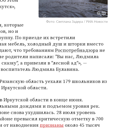
 Об этом
кутск»,
Фото: Светлана Задера / РИА Новости
, которые
ов, но и
уппу. По приезде их встретили
ая мебель, холодный душ и шторки вместо
дают, что требованиям
Роспотребнадзора
не
не родители написали: "Вы нас, Людмила
сказку", а привезли в "лесной ад"», —
 воспитатель Людмила Булавина.
Рязанскую область уехали 179 школьников из
 Иркутской области.
 Иркутской области в конце июня.
льными дождями и подъемом уровня рек.
ионе снова ухудшилась. 28 июля уровень
районе превысил критическую отметку в 700
и от наводнения
признаны
около 45 тысяч