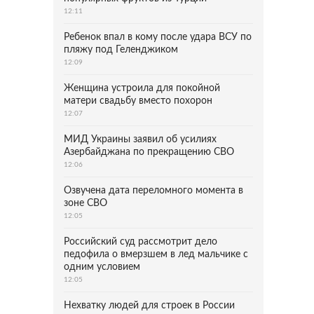
12:11
Ребенок впал в кому после удара ВСУ по
пляжу под Геленджиком
12:09
Женщина устроила для покойной
матери свадьбу вместо похорон
12:07
МИД Украины заявил об усилиях
Азербайджана по прекращению СВО
12:06
Озвучена дата переломного момента в
зоне СВО
12:05
Российский суд рассмотрит дело
педофила о вмерзшем в лед мальчике с
одним условием
12:05
Нехватку людей для строек в России