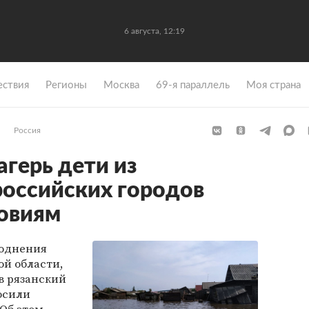
6 августа, 12:19
ствия
Регионы
Москва
69-я параллель
Моя страна
Россия
агерь дети из
оссийских городов
ловиям
воднения
ой области,
в рязанский
росили