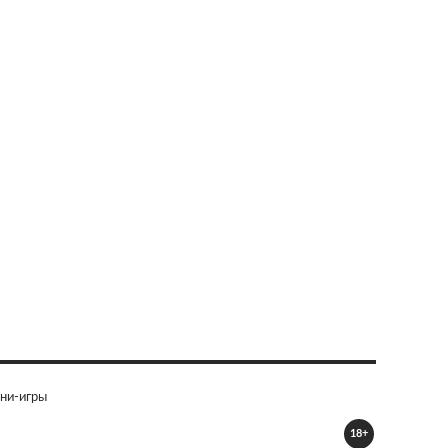
ни-игры
18+