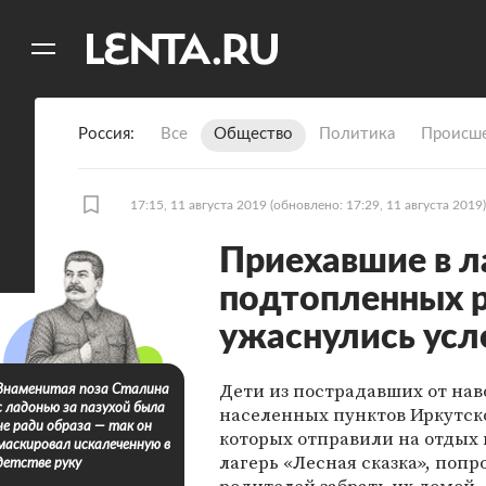
11
A
Россия
Все
Общество
Политика
Происше
17:15, 11 августа 2019
(обновлено: 17:29, 11 августа 2019)
Приехавшие в л
подтопленных р
ужаснулись ус
Дети из пострадавших от на
Знаменитая поза Сталина
с ладонью за пазухой была
населенных пунктов Иркутск
не ради образа — так он
которых отправили на отдых 
маскировал искалеченную в
лагерь «Лесная сказка», поп
детстве руку