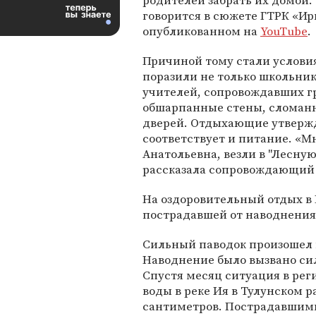
родителей забрать их домой.
говорится в сюжете ГТРК «Ир
опубликованном на
YouTube
.
Причиной тому стали условия
поразили не только школьник
учителей, сопровождавших гр
обшарпанные стены, сломанн
дверей. Отдыхающие утверж
соответствует и питание. «М
Анатольевна, везли в "Лесную 
рассказала сопровождающий
На оздоровительный отдых в 
пострадавшей от наводнения
Сильный паводок произошел в
Наводнение было вызвано си
Спустя месяц ситуация в рег
воды в реке Ия в Тулунском 
сантиметров. Пострадавшим