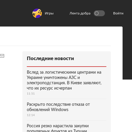
Игры
Лента добра
Войти
Последние новости
Вслед за логистическими центрами на
Украине уничтожены АЗС и
электроподстанция. В Киеве заявляют,
что их ресурс исчерпан
11:51
Раскрыто последствие отказа от
обновлений Windows
12:14
Россия резко нарастила закупки
популярных фруктов из Турции