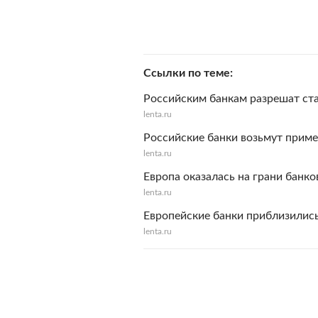
Ссылки по теме
Российским банкам разрешат ста
lenta.ru
Российские банки возьмут приме
lenta.ru
Европа оказалась на грани банко
lenta.ru
Европейские банки приблизились
lenta.ru