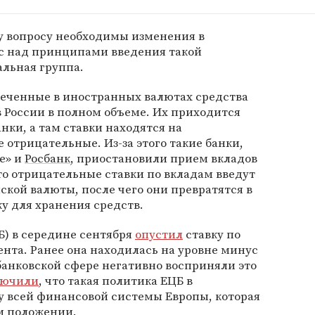
у вопросу необходимы изменения в
ас над принципами введения такой
альная группа.
леченные в иностранных валютах средства
 России в полном объеме. Их приходится
нки, а там ставки находятся на
отрицательные. Из-за этого такие банки,
е» и
Росбанк
, приостановили прием вкладов
что отрицательные ставки по вкладам введут
кой валюты, после чего они превратятся в
ку для хранения средств.
Б) в середине сентября
опустил
ставку по
ента. Ранее она находилась на уровне минус
 банковской сфере негативно восприняли это
лючили
, что такая политика ЕЦБ в
у всей финансовой системы Европы, которая
м положении.