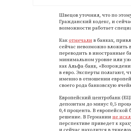
Швецов уточнил, что по этом
Гражданский кодекс, и сейч
возможности работает специ
Как
отмечали
в банках, прив
сейчас невозможно вложить в
переводить в иностранные ба
минимальном уровне или уже 
как
Альфа-банк
, «Возрождени
в евро. Эксперты полагают, 
именно в отношении европейс
своего рода банковскую ячей
Европейский центробанк
(ЕЦ
депозитам до минус 0,5 проц
0,4 процента. В европейской
решение. В Германии
не иск
перспективе приведет к крах
и сейчас находится в тяжело