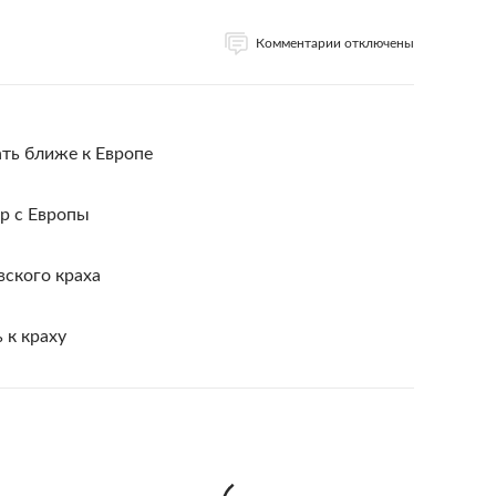
Комментарии отключены
ть ближе к Европе
р с Европы
вского краха
 к краху