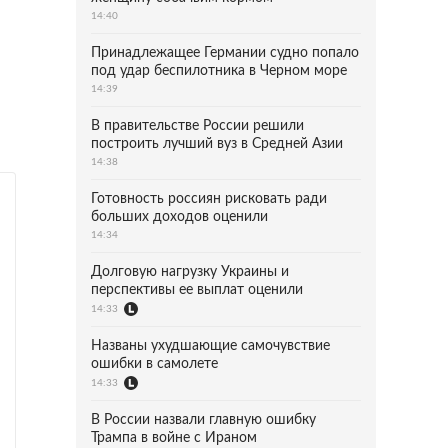
14:40
Принадлежащее Германии судно попало
под удар беспилотника в Черном море
14:39
В правительстве России решили
построить лучший вуз в Средней Азии
14:38
Готовность россиян рисковать ради
больших доходов оценили
14:34
Долговую нагрузку Украины и
перспективы ее выплат оценили
14:33
Названы ухудшающие самочувствие
ошибки в самолете
14:33
В России назвали главную ошибку
Трампа в войне с Ираном