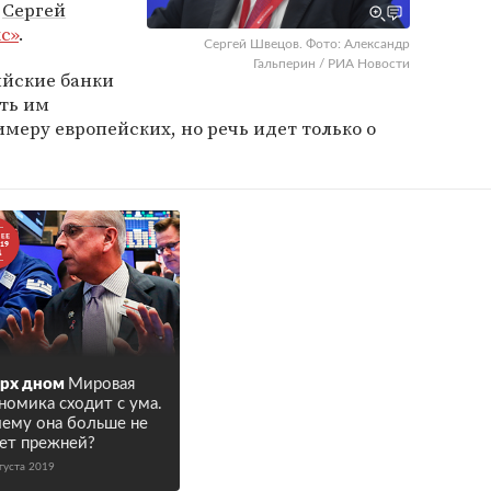
Сергей
с»
.
Сергей Швецов. Фото: Александр
Гальперин / РИА Новости
ийские банки
ть им
меру европейских, но речь идет только о
рх дном
Мировая
номика сходит с ума.
ему она больше не
ет прежней?
густа 2019