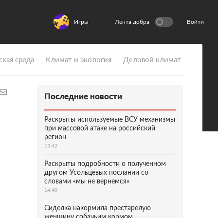
Игры
Лента добра
Войти
ская среда
Климат и экология
Деловой климат
Последние новости
Раскрыты используемые ВСУ механизмы
при массовой атаке на российский
регион
13:42
Раскрыты подробности о полученном
другом Усольцевых послании со
словами «мы не вернемся»
14:40
Сиделка накормила престарелую
женщину собачьим кормом