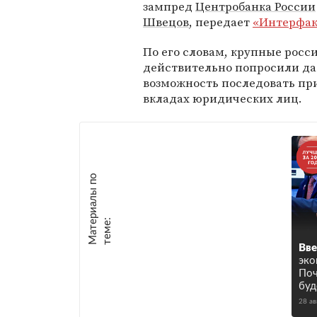
зампред
Центробанка России
Швецов
, передает
«Интерфак
По его словам, крупные росс
действительно попросили да
возможность последовать при
вкладах юридических лиц.
М
а
т
р
и
а
л
ы
п
о
т
е
м
е
е
:
Вве
эко
Поч
буд
28 ав