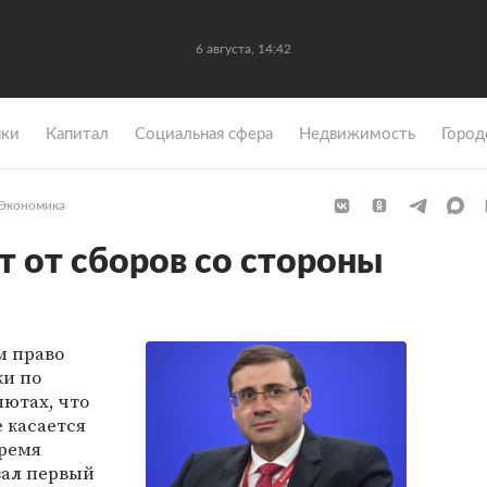
6 августа, 14:42
ки
Капитал
Социальная сфера
Недвижимость
Город
Экономика
т от сборов со стороны
м право
ки по
ютах, что
 касается
время
зал первый