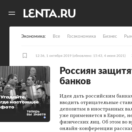
11
A
Экономика
Все
Госэкономика
Бизнес
Рын
12:36, 1 октября 2019
(обновлено: 15:43, 4 июня 2021)
Россиян защитя
банков
Идея дать российским банка
Угадайте,
вводить отрицательные став
где настоящее
фото
депозитам в иностранных вал
уже применяется в Европе, не
физических лиц. Об этом во 
онлайн-конференции расска