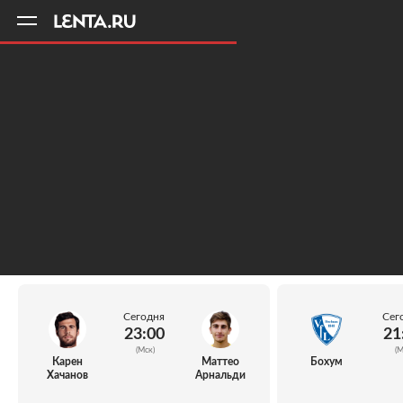
11
A
Сегодня
Сег
23:00
21
(Мск)
(М
Карен
Маттео
Бохум
Хачанов
Арнальди