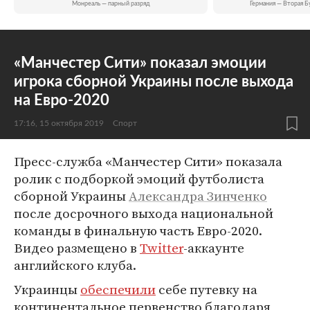
Монреаль — парный разряд
Германия — Вторая Б
«Манчестер Сити» показал эмоции
игрока сборной Украины после выхода
на Евро-2020
17:16, 15 октября 2019
Спорт
Пресс-служба «Манчестер Сити» показала
ролик с подборкой эмоций футболиста
сборной Украины
Александра Зинченко
после досрочного выхода национальной
команды в финальную часть Евро-2020.
Видео размещено в
Twitter
-аккаунте
английского клуба.
Украинцы
обеспечили
себе путевку на
континентальное первенство благодаря