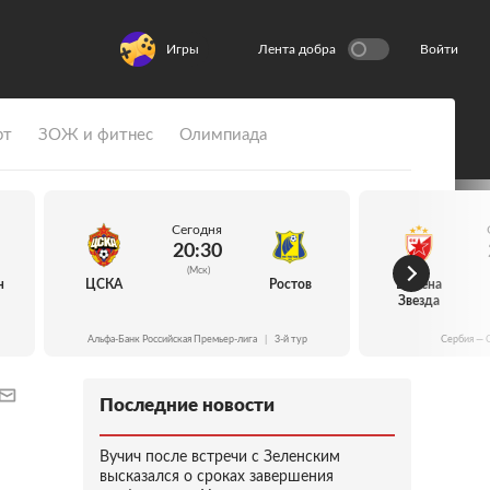
Игры
Лента добра
Войти
рт
ЗОЖ и фитнес
Олимпиада
Сегодня
20:30
(Мск)
н
ЦСКА
Ростов
Црвена
Звезда
Альфа-Банк Российская Премьер-лига
|
3-й тур
Сербия — 
Последние новости
Вучич после встречи с Зеленским
высказался о сроках завершения