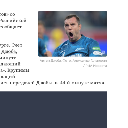
ов» со
 Российской
 сообщает
рге. Счет
 Дзюба
,
 минуте
Артем Дзюба. Фото: Александр Гальперин
падающий
/ РИА Новости
а». Крупным
дающий
ись передачей Дзюбы на 44-й минуте матча.