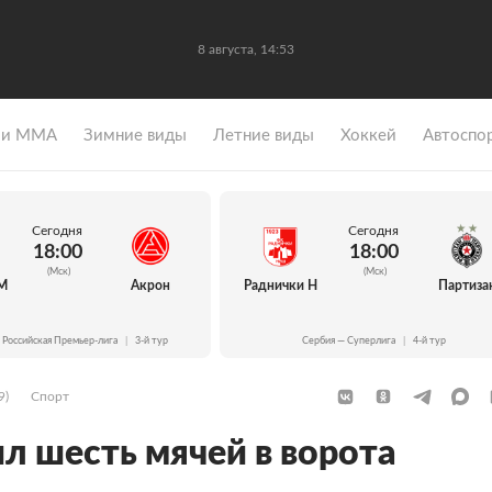
8 августа, 14:53
 и ММА
Зимние виды
Летние виды
Хоккей
Автоспо
Сегодня
Сегодня
18:00
18:00
(Мск)
(Мск)
М
Акрон
Раднички Н
Партиза
 Российская Премьер-лига
|
3-й тур
Сербия — Суперлига
|
4-й тур
9)
Спорт
ил шесть мячей в ворота