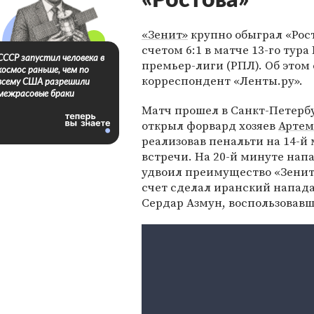
«Ростова»
«Зенит»
крупно обыграл «Рост
счетом 6:1 в матче 13-го тура
СССР запустил человека в
премьер-лиги (РПЛ). Об этом
космос раньше, чем по
корреспондент «Ленты.ру».
всему США разрешили
межрасовые браки
Матч прошел в Санкт-Петербу
открыл форвард хозяев
Артем
реализовав пенальти на 14-й
встречи. На 20-й минуте на
удвоил преимущество «Зенит
счет сделал иранский напа
Сердар Азмун, воспользовавш