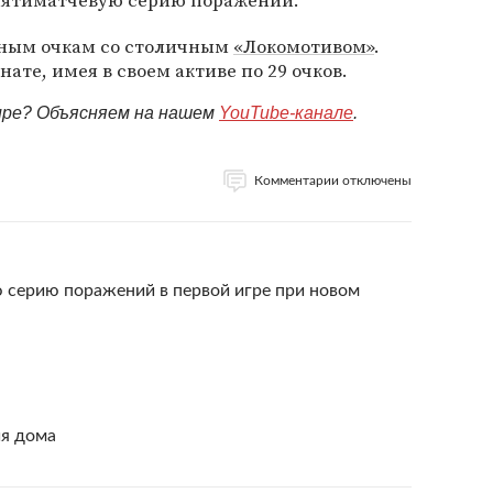
ятиматчевую серию поражений.
нным очкам со столичным
«Локомотивом»
.
те, имея в своем активе по 29 очков.
мире? Объясняем на нашем
YouTube-канале
.
Комментарии отключены
 серию поражений в первой игре при новом
ия дома