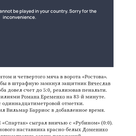
том и четвертого мяча в ворота «Ростова».
юбы в штрафную замкнул защитник
Вячеслав
ба довел счет до 5:0, реализовав пенальти.
усилиями
Романа Еременко
на 83-й минуте.
 с одиннадцатиметровой отметки.
ил Вильмар Барриос в добавленное время.
Л «Спартак» сыграл вничью с «Рубином» (0:0).
нового наставника красно-белых
Доменико