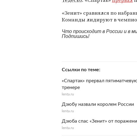
Тедеско
. «Спартак»
прервал
п
«Зенит» сравнялся по набра
Команды лидируют в чемпиона
Что происходит в России и в 
Подпишись!
Ссылки по теме
«Спартак» прервал пятиматчевую
тренере
lenta.ru
Дзюбу назвали королем России
lenta.ru
Дзюба спас «Зенит» от поражен
lenta.ru