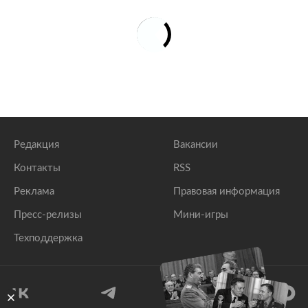
Редакция
Вакансии
Контакты
RSS
Реклама
Правовая информация
Пресс-релизы
Мини-игры
Техподдержка