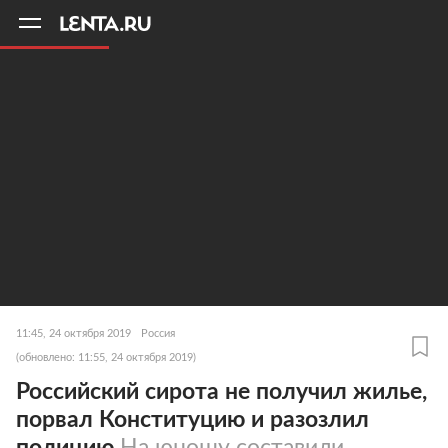
11
A
11:45, 24 октября 2019
Россия
(обновлено: 11:55, 24 октября 2019)
Российский сирота не получил жилье,
порвал Конституцию и разозлил
полицию
На юношу составили