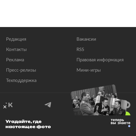
Редакция
Вакансии
Контакты
RSS
Реклама
Правовая информация
Пресс-релизы
Мини-игры
Техподдержка
18
+
Угадайте, где
настоящее фото
© 1999–2026 Все права защищены.
ООО «Лента.Ру»