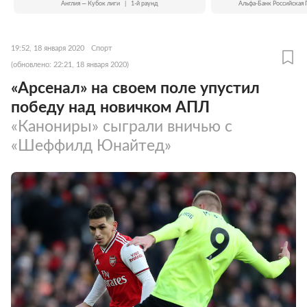
Англия — Кубок лиги
|
1-й раунд
Альфа-Банк Российская 
19:52, 18 января 2020
Спорт
(обновлено: 22:21, 18 января 2020)
«Арсенал» на своем поле упустил
победу над новичком АПЛ
«Канониры» сыграли вничью с
«Шеффилд Юнайтед»