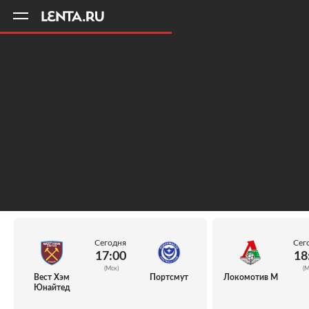
11
A
Сегодня
Сег
17:00
18
(Мск)
(М
Вест Хэм
Портсмут
Локомотив М
Юнайтед