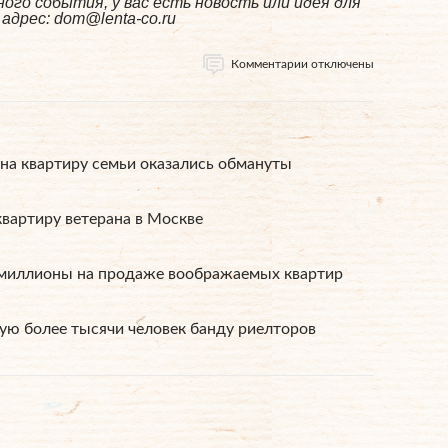
ого события, у вас есть новость или идея для
дрес: dom@lenta-co.ru
Комментарии отключены
на квартиру семьи оказались обмануты
вартиру ветерана в Москве
 миллионы на продаже воображаемых квартир
ую более тысячи человек банду риелторов