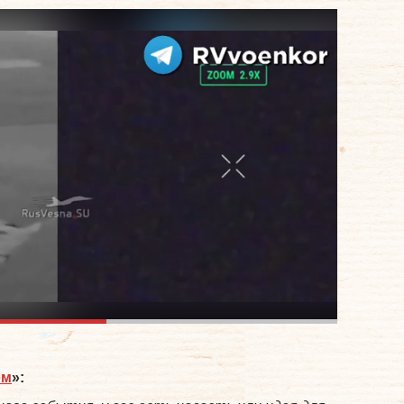
ом
»: