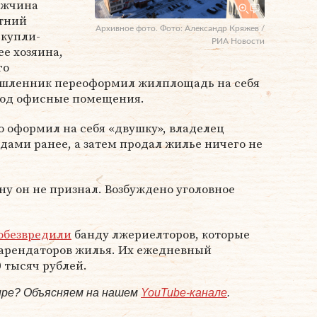
ужчина
етний
Архивное фото. Фото: Александр Кряжев /
 купли-
РИА Новости
е хозяина,
го
ышленник переоформил жилплощадь на себя
 под офисные помещения.
но оформил на себя «двушку», владелец
дами ранее, а затем продал жилье ничего не
у он не признал. Возбуждено уголовное
обезвредили
банду лжериелторов, которые
арендаторов жилья. Их ежедневный
0 тысяч рублей.
мире? Объясняем на нашем
YouTube-канале
.