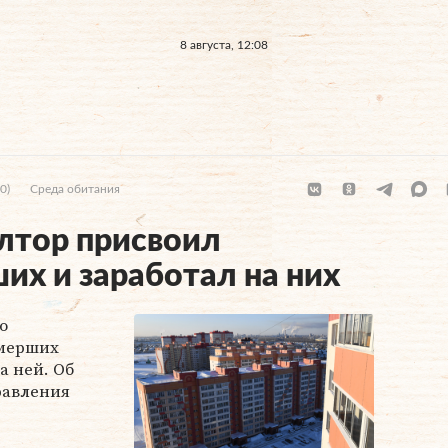
8 августа, 12:08
0)
Среда обитания
лтор присвоил
их и заработал на них
о
мерших
а ней. Об
авления