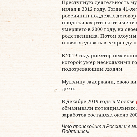
Преступную деятельность м
начал в 2012 году. Тогда 41-л
россиянин подделал договор
продажи квартиры от имени е
умершего в 2000 году, на свое
родственника. Потом злоум
и начал сдавать в ее аренду
В 2019 году риелтор незакон
которой умер несколькими го
подозревающим людям.
Мужчину задержали, свою вин
дело.
В декабре 2019 года в Москве
обманывали потенциальных 
заработок составлял около 20
Что происходит в России и в 
Подпишись!