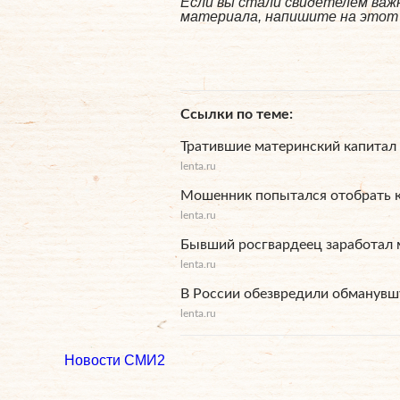
Если вы стали свидетелем важн
материала, напишите на этот а
Ссылки по теме
Тратившие материнский капитал 
lenta.ru
Мошенник попытался отобрать к
lenta.ru
Бывший росгвардеец заработал
lenta.ru
В России обезвредили обманувш
lenta.ru
Новости СМИ2