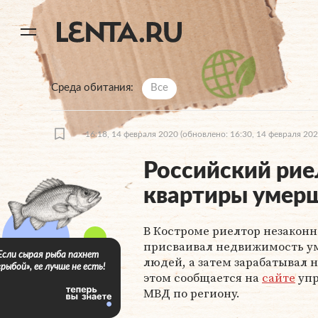
11
A
Среда обитания
Все
16:18, 14 февраля 2020
(обновлено: 16:30, 14 февраля 202
Российский рие
квартиры умерш
В Костроме риелтор незаконн
присваивал недвижимость у
Если сырая рыба пахнет
людей, а затем зарабатывал н
«рыбой», ее лучше не есть!
этом сообщается на
сайте
упр
МВД по региону.