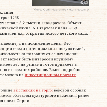
Фото: Юрий Мартьянов / «Коммерсантъ»
 здания
тров 1958
участка в 3,2 тысячи «квадратов». Объект
ической улице, 6. Стартовая цена — 59
азначен для открытия нового детского сада.
овышение, а на понижение цены. Это
ренции среди потенциальных покупателей,
вижимость за половину от ее начальной
ъект может быть интересен крупному
имеет вес на рынке и готов привлечь в
ию с соседних районов. Более подробно
ей можно на
инвестиционном портале
столице
выставили на торги
вековой особняк
ляется объектом культурного наследия, ранее
ия посла Сирии.