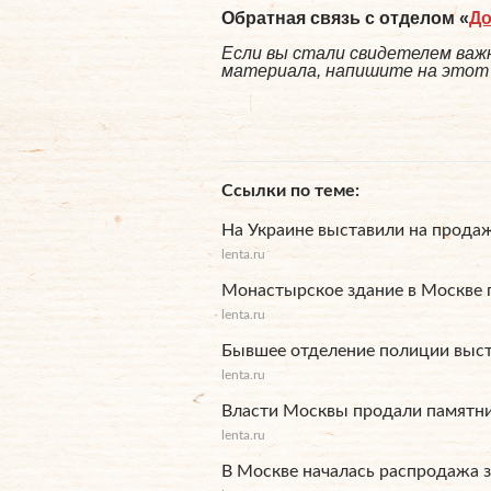
Обратная связь с отделом «
Д
Если вы стали свидетелем важн
материала, напишите на этот а
Ссылки по теме
На Украине выставили на прода
lenta.ru
Монастырское здание в Москве 
lenta.ru
Бывшее отделение полиции выст
lenta.ru
Власти Москвы продали памятни
lenta.ru
В Москве началась распродажа 