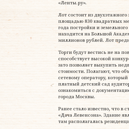
«Ленты.ру».
Лот состоит из двухэтажного
площадью 830 квадратных ме
года постройки и земельного 
находится на Большой Академ
миллионов рублей. Лот предн
Торги будут вестись не на п
способствует высокой конку
зато позволяет выкупить нед
стоимости. Полагают, что об
сетевому оператору, который 
платный детский сад аудитор
ознакомиться с документаци
города Москвы.
Ранее стало известно, что в 
«Дача Левенсона». Здание яв
там располагалась резиденц