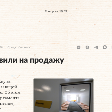
9 августа, 10:33
0)
Среда обитания
вили на продажу
жу за
легающей
о. Об этом
артамента
литике,
е