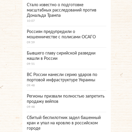
Стало известно о подготовке
масштабных расследований против
Дональда Трампа
10:07
Россиян предупредили о
мошенничестве с полисами ОСАГО
09:59
Бывшего главу сирийской разведки
нашли в России
09:51
ВС России нанесли серию ударов по
портовой инфраструктуре Украины
09:48
Регионы призвали полностью запретить
продажу вейпов
09:48
Сбитый беспилотник задел башенный
кран и упал на кровлю в российском
городе