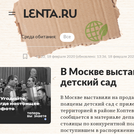
11
A
Среда обитания
Все
13:22, 18 февраля 2020
(обновлено: 13:36, 18 февраля 202
В Москве выста
детский сад
В Москве выставили на прода
Угадайте,
полцены детский сад с при
где настоящее
фото
территорией в районе Коптев
сообщается в материале деп
столицы по конкурентной по
поступившем в распоряжени