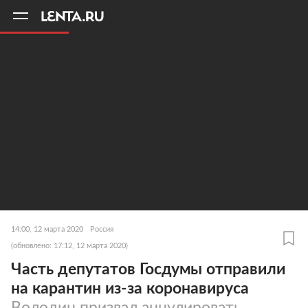
11
A
14:00, 12 марта 2020
Россия
(обновлено: 17:12, 12 марта 2020)
Часть депутатов Госдумы отправили
на карантин из-за коронавируса
Володин призвал аннулировать