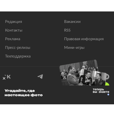
Редакция
Вакансии
Контакты
RSS
Реклама
Правовая информация
Пресс-релизы
Мини-игры
Техподдержка
18
+
Угадайте, где
настоящее фото
© 1999–2026 Все права защищены.
ООО «Лента.Ру»
Лента добра