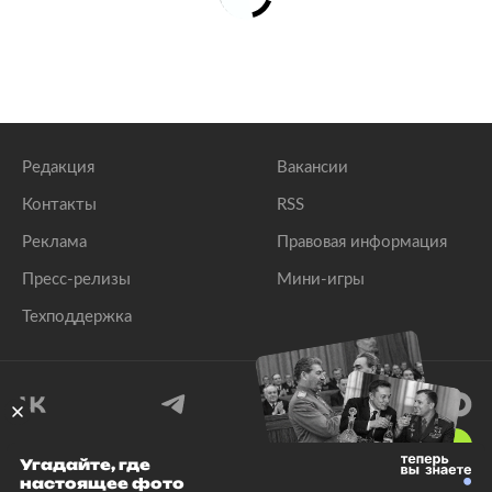
Редакция
Вакансии
Контакты
RSS
Реклама
Правовая информация
Пресс-релизы
Мини-игры
Техподдержка
18
+
Угадайте, где
настоящее фото
© 1999–2026 Все права защищены.