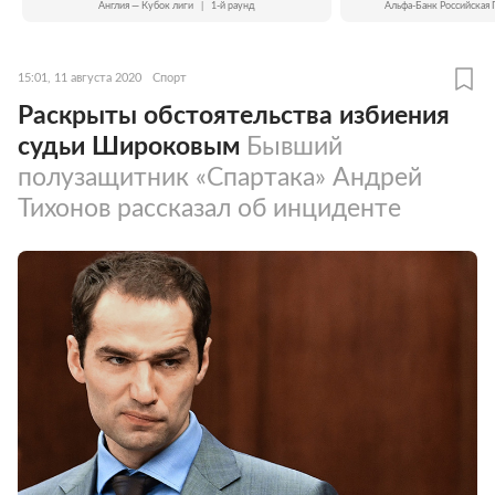
Англия — Кубок лиги
|
1-й раунд
Альфа-Банк Российская 
15:01, 11 августа 2020
Спорт
Раскрыты обстоятельства избиения
судьи Широковым
Бывший
полузащитник «Спартака» Андрей
Тихонов рассказал об инциденте