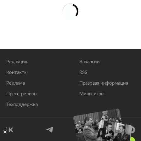
Редакция
Вакансии
Контакты
RSS
Реклама
Правовая информация
Пресс-релизы
Мини-игры
Техподдержка