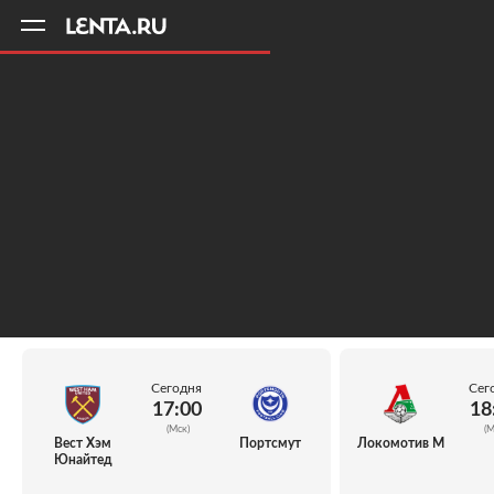
11
A
Сегодня
Сег
17:00
18
(Мск)
(М
Вест Хэм
Портсмут
Локомотив М
Юнайтед