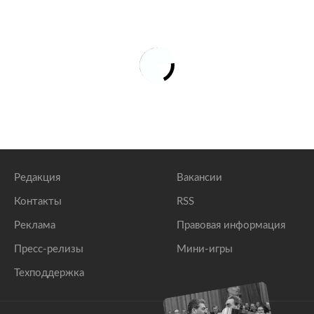
Редакция
Вакансии
Контакты
RSS
Реклама
Правовая информация
Пресс-релизы
Мини-игры
Техподдержка