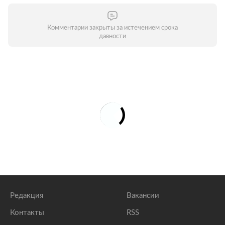
Комментарии закрыты за истечением срока
давности
Редакция
Вакансии
Контакты
RSS