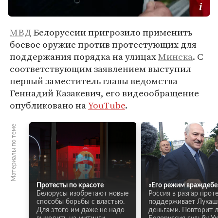
МВД
Белоруссии пригрозило применить
боевое оружие против протестующих для
поддержания порядка на улицах
Минска
. С
соответствующим заявлением выступил
первый заместитель главы ведомства
Геннадий Казакевич, его видеообращение
опубликовано на
YouTube
.
Материалы по теме
Протесты по красоте
«Его режим враждебе
Белорусы изобретают новые
Россия в разгар прот
способы борьбы с властью.
поддерживает Лукаш
Для этого им даже не надо
деньгами. Повторит 