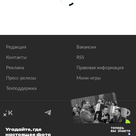
Редакция
Вакансии
Контакты
RSS
Реклама
Правовая информация
Пресс-релизы
Мини-игры
Техподдержка
18
+
Угадайте, где
настоящее фото
© 1999–2026 Все права защищены.