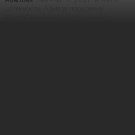
должность, Абызов продолжал
заниматься бизнесом и скрывал
доходы
Предыстория событий
У бывшего министра Абызова изъяли 32
миллиарда рублей