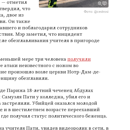
, — отметил
твердил, что
Фото: @cestrosi
а, двое из
ви. Он также
авшего и поблагодарил сотрудников
ствия. Мэр заметил, что инцидент
сле обезглавливания учителя в пригороде
о меньшей мере три человека
получили
е атаки неизвестного с ножом во
ие произошло возле церкви Нотр-Дам-де-
енщину обезглавили.
оде Парижа 18-летний чеченец Абдулах
 Самуэля Пати у колледжа, убил его и
а застрелили. Убийцей оказался молодой
е
и в шестилетнем возрасте переехавший
 где получил статус политического беженца.
на учителя Пати, увидев видеоролик в сети, в