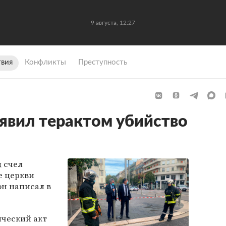
9 августа, 12:27
вия
Конфликты
Преступность
явил терактом убийство
и
счел
е церкви
он написал в
ический акт