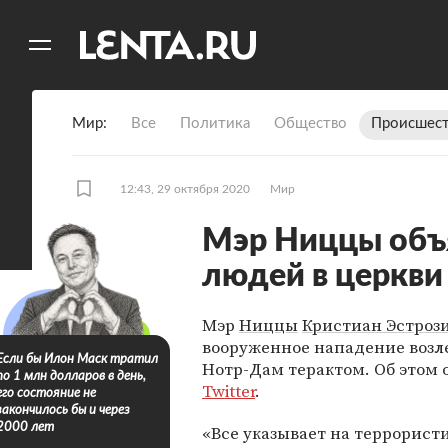
11
A
Мир
Все
Политика
Общество
Происшест
12:43, 29 октября 2020
Мир
Мэр Ниццы объ
людей в церкви
Мэр
Ниццы
Кристиан Эстроз
вооруженное нападение возл
Если бы Илон Маск тратил
Нотр-Дам терактом. Об этом 
по 1 млн долларов в день,
Twitter
.
его состояние не
закончилось бы и через
2000 лет
«Все указывает на террорист