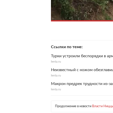
Ссылки по теме
Турки устроили беспорядки в ар
lenta.ru
Неизвестный с ножом обезглав
lenta.ru
Макрон предрек трудности из-за
lenta.ru
Продолжение в новости
Власти Ниццы