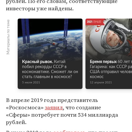
рублей. По его словам, соответствующие
инвесторы уже найдены.
Материалы по теме
Красный рывок.
Китай
Бремя первых
60 лет 
побил рекорды СССР в
Гагарина: как СССР р
космонавтике. Сможет ли он
США отправил челове
стать главным в космосе?
космос
5 июля 2021
12 апреля 2021
В апреле 2019 года представитель
«Роскосмоса»
заявил
, что создание
«Сферы» потребует почти 534 миллиарда
рублей.