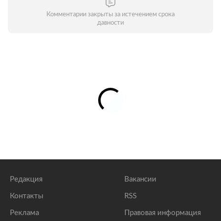
Комментарии закрыты за истечением срока
давности
Редакция
Вакансии
Контакты
RSS
Реклама
Правовая информация