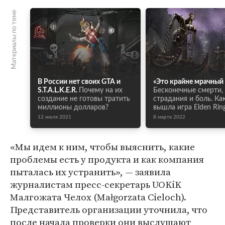
Материалы по теме
В России нет своих GTA и
«Это крайне мрачный
S.T.A.L.K.E.R.
Почему на их
Бесконечные смерти,
создание не готовы тратить
страдания и боль. Ка
миллионы долларов?
вышла игра Elden Rin
12 июля 2021
8 марта 2022
«Мы идем к ним, чтобы выяснить, какие
проблемы есть у продукта и как компания
пыталась их устранить», — заявила
журналистам пресс-секретарь UOKiK
Малгожата Челох (Małgorzata Cieloch).
Представитель организации уточнила, что
после начала проверки они выслушают