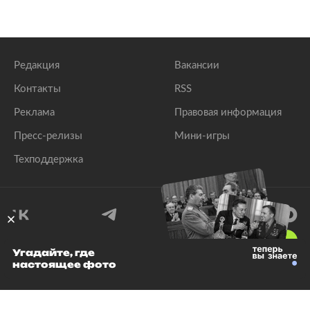
Редакция
Вакансии
Контакты
RSS
Реклама
Правовая информация
Пресс-релизы
Мини-игры
Техподдержка
18
+
Угадайте, где
настоящее фото
© 1999–2026 Все права защищены.
ООО «Лента.Ру»
Лента добра