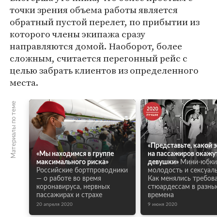
точки зрения объема работы является
обратный пустой перелет, по прибытии из
которого члены экипажа сразу
направляются домой. Наоборот, более
сложным, считается перегонный рейс с
целью забрать клиентов из определенного
места.
Материалы по теме
«Представьте, какой 
«Мы находимся в группе
на пассажиров окажу
максимального риска»
девушки»
Мини-юбки
Российские бортпроводники
молодость и сексуаль
— о работе во время
Как менялись требов
коронавируса, нервных
стюардессам в разны
пассажирах и страхе
времена
20 апреля 2020
9 июня 2020