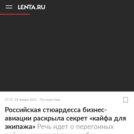
11
A
07:37, 18 января 2021
Путешествия
Российская стюардесса бизнес-
авиации раскрыла секрет «кайфа для
экипажа»
Речь идет о перегонных