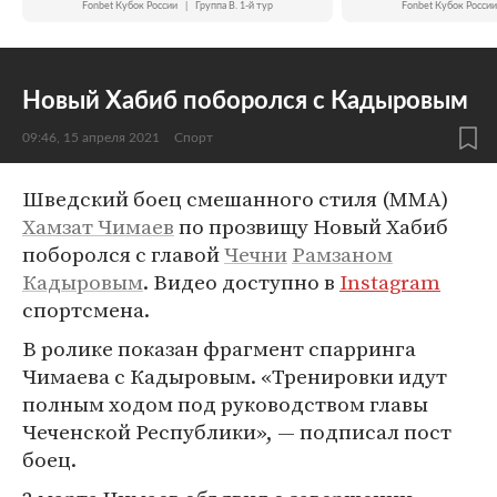
Fonbet Кубок России
|
Группа B. 1-й тур
Fonbet Кубок России
Новый Хабиб поборолся с Кадыровым
09:46, 15 апреля 2021
Спорт
Шведский боец смешанного стиля (MMA)
Хамзат Чимаев
по прозвищу Новый Хабиб
поборолся с главой
Чечни
Рамзаном
Кадыровым
. Видео доступно в
Instagram
спортсмена.
В ролике показан фрагмент спарринга
Чимаева с Кадыровым. «Тренировки идут
полным ходом под руководством главы
Чеченской Республики», — подписал пост
боец.