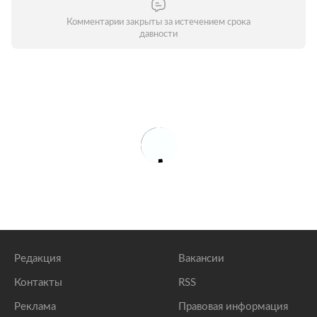
Комментарии закрыты за истечением срока
давности
Редакция
Вакансии
Контакты
RSS
Реклама
Правовая информация