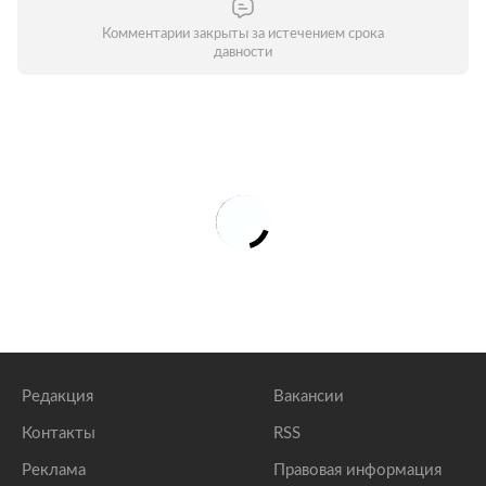
Комментарии закрыты за истечением срока
давности
Редакция
Вакансии
Контакты
RSS
Реклама
Правовая информация