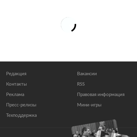
Редакция
Вакансии
Контакты
RSS
Реклама
Правовая информация
Пресс-релизы
Мини-игры
Техподдержка