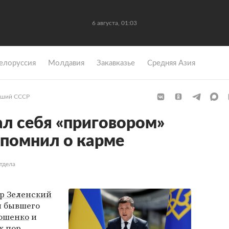
6 августа, 01:03
елоруссия
Молдавия
Закавказье
Средняя Азия
ший СССР
ал себя «приговором»
помнил о карме
тдела
р Зеленский
я бывшего
ошенко
и
х пор