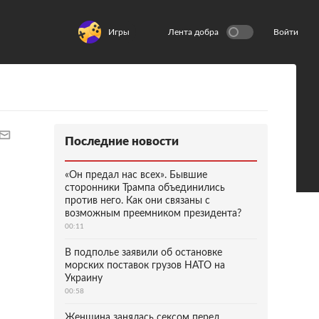
Игры
Лента добра
Войти
Последние новости
«Он предал нас всех». Бывшие
сторонники Трампа объединились
против него. Как они связаны с
возможным преемником президента?
00:11
В подполье заявили об остановке
морских поставок грузов НАТО на
Украину
00:58
Женщина занялась сексом перед