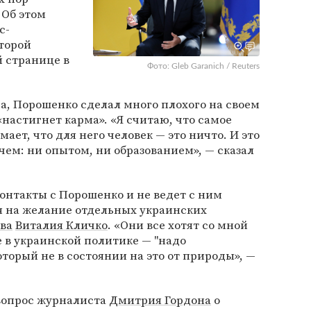
 Об этом
с-
торой
 странице в
Фото: Gleb Garanich / Reuters
а, Порошенко сделал много плохого на своем
 «настигнет карма». «Я считаю, что самое
мает, что для него человек — это ничто. И это
чем: ни опытом, ни образованием», — сказал
контакты с Порошенко и не ведет с ним
я на желание отдельных украинских
ва
Виталия Кличко
. «Они все хотят со мной
е в украинской политике — "надо
который не в состоянии на это от природы», —
вопрос журналиста
Дмитрия Гордона
о