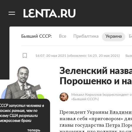
11
A
Бывший СССР
Все
Прибалтика
Украина
Б
16:07, 20 мая 2021
(обновлено: 16:25, 20 мая 2021)
Быв
Зеленский назв
Порошенко и на
Михаил Кириллов
(корреспондент о
«Бывший СССР»)
СССР запустил человека в
Президент Украины
Владими
космос раньше, чем по
всему США разрешили
назвал себя «приговором» дл
межрасовые браки
главы государства
Петра Пор
напомнил, что политик до си