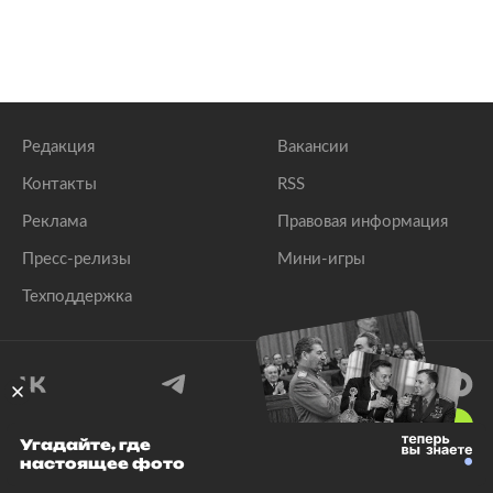
Редакция
Вакансии
Контакты
RSS
Реклама
Правовая информация
Пресс-релизы
Мини-игры
Техподдержка
18
+
Угадайте, где
настоящее фото
© 1999–2026 Все права защищены.
ООО «Лента.Ру»