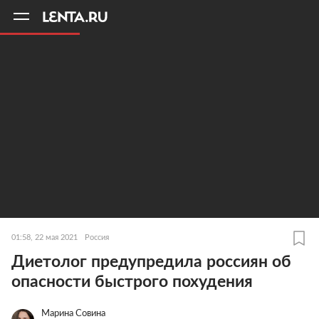
11
A
01:58, 22 мая 2021
Россия
Диетолог предупредила россиян об
опасности быстрого похудения
Марина Совина