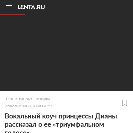
11
A
00:18, 30 мая 2021
Из жизни
(обновлено: 00:27, 30 мая 2021)
Вокальный коуч принцессы Дианы
рассказал о ее «триумфальном
голосе»