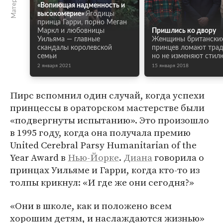
«Вопиющая надменность и
высокомерие»
Ягодицы
принца Гарри, порно Меган
Маркл и любовницы
Пришлись ко двору
Уильяма — главные
Женщины британски
скандалы королевской
принцев ломают трад
семьи
но не изменяют стил
2 января 2021
15 января 2018
Пирс вспомнил один случай, когда успехи
принцессы в ораторском мастерстве были
«подвергнуты испытанию». Это произошло
в 1995 году, когда она получала премию
United Cerebral Parsy Humanitarian of the
Year Award в
Нью-Йорке
.
Диана
говорила о
принцах Уильяме и Гарри, когда кто-то из
толпы крикнул: «И где же они сегодня?»
«Они в школе, как и положено всем
хорошим детям, и наслаждаются жизнью»