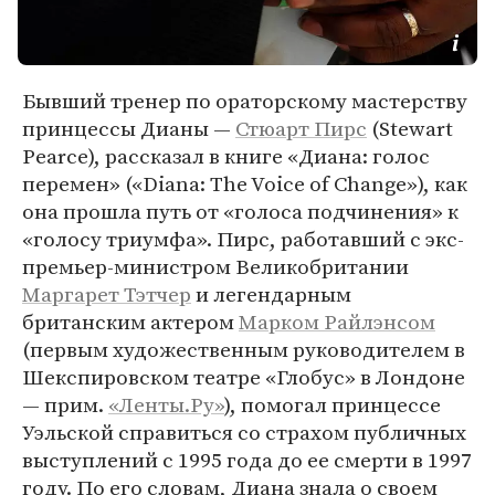
Бывший тренер по ораторскому мастерству
принцессы Дианы —
Стюарт Пирс
(Stewart
Pearce), рассказал в книге «Диана: голос
перемен» («Diana: The Voice of Change»), как
она прошла путь от «голоса подчинения» к
«голосу триумфа». Пирс, работавший с экс-
премьер-министром Великобритании
Маргарет Тэтчер
и легендарным
британским актером
Марком Райлэнсом
(первым художественным руководителем в
Шекспировском театре «Глобус» в Лондоне
— прим.
«Ленты.Ру»
), помогал принцессе
Уэльской справиться со страхом публичных
выступлений с 1995 года до ее смерти в 1997
году. По его словам, Диана знала о своем