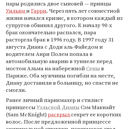
пары родились двое сыновей — принцы
Уильям
и
Гарри
. Через пять лет совместной
жизни начался кризис, в котором каждый из
супругов обвинял другого. К началу 90-х
брак окончательно распался, пара
расторгла брак в 1996 году. В 1997 году 31
августа Диана с Доди аль-Файедом и
водителем Анри Полем попала в
автомобильную аварию в туннеле перед
мостом Альма на набережной
Сены
в
Париже. Оба мужчины погибли на месте,
Диану доставили в больницу, но спасти не
смогли.
Ранее личный парикмахер и стилист
принцессы
Уэльской Дианы
Сэм Макнайт
(Sam McKnight)
раскрыл
секрет ее коротких
волос. После предложенной принцессе
оригинальной стрижки, парикмахер стал