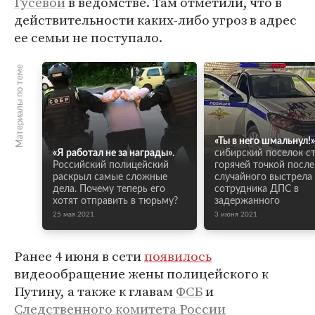
Гусевой
в ведомстве. Там отметили, что в
действительности каких-либо угроз в адрес
ее семьи не поступало.
Материалы по теме
«Ты в него шмальнул!»
«Я работал не за награды».
сибирский поселок с
Российский полицейский
горячей точкой после
раскрыл самые сложные
случайного выстрела
дела. Почему теперь его
сотрудника ДПС в
хотят отправить в тюрьму?
задержанного
25 мая 2021
3 июня 2021
Ранее 4 июня в сети
появилось
видеообращение жены полицейского к
Путину, а также к главам
ФСБ
и
Следственного комитета России