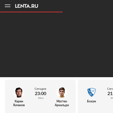
11
A
Сегодня
Сег
23:00
21
(Мск)
(М
Карен
Маттео
Бохум
Хачанов
Арнальди