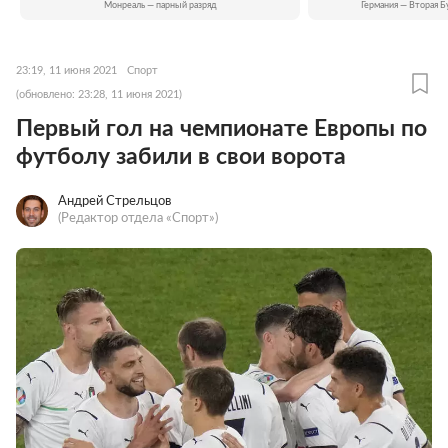
Монреаль — парный разряд
Германия — Вторая Б
23:19, 11 июня 2021
Спорт
(обновлено: 23:28, 11 июня 2021)
Первый гол на чемпионате Европы по
футболу забили в свои ворота
Андрей Стрельцов
(Редактор отдела «Спорт»)