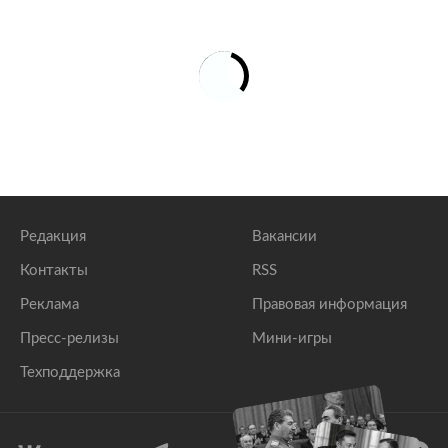
Редакция
Вакансии
Контакты
RSS
Реклама
Правовая информация
Пресс-релизы
Мини-игры
Техподдержка