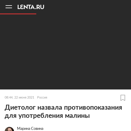
11
A
08:44, 22 июня 2021
Россия
Диетолог назвала противопоказания
для употребления малины
Марина Совина