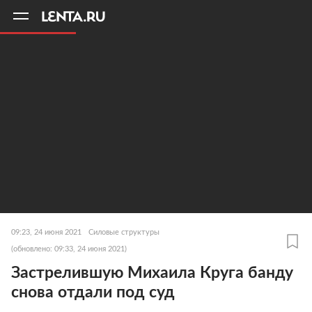
11
A
09:23, 24 июня 2021
Силовые структуры
(обновлено: 09:33, 24 июня 2021)
Застрелившую Михаила Круга банду
снова отдали под суд