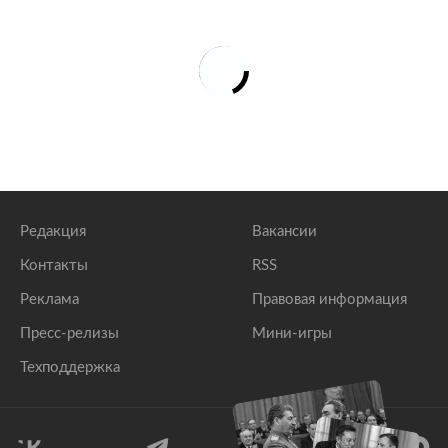
Редакция
Вакансии
Контакты
RSS
Реклама
Правовая информация
Пресс-релизы
Мини-игры
Техподдержка