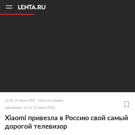
11
A
12:44, 25 июня 2021
Наука и техника
(обновлено: 12:53, 25 июня 2021)
Xiaomi привезла в Россию свой самый
дорогой телевизор