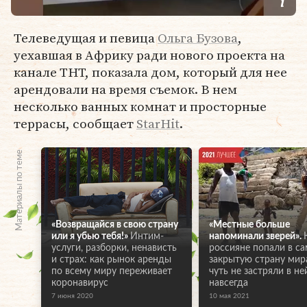
Телеведущая и певица
Ольга Бузова
,
уехавшая в Африку ради нового проекта на
канале ТНТ, показала дом, который для нее
арендовали на время съемок. В нем
несколько ванных комнат и просторные
террасы, сообщает
StarHit
.
Материалы по теме
«Возвращайся в свою страну
«Местные больше
или я убью тебя!»
Интим-
напоминали зверей».
услуги, разборки, ненависть
россияне попали в с
и страх: как рынок аренды
закрытую страну мир
по всему миру переживает
чуть не застряли в не
коронавирус
навсегда
7 июня 2020
10 мая 2021