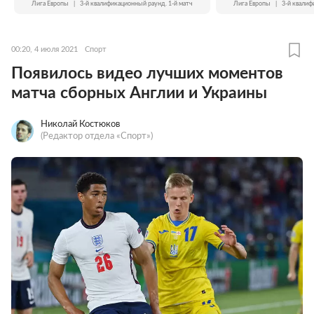
Лига Европы
|
3-й квалификационный раунд. 1-й матч
Лига Европы
|
3-й квалиф
00:20, 4 июля 2021
Спорт
Появилось видео лучших моментов
матча сборных Англии и Украины
Николай Костюков
(Редактор отдела «Спорт»)