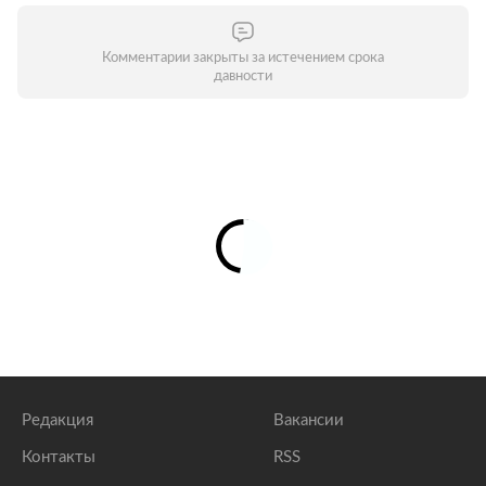
Комментарии закрыты за истечением срока
давности
Редакция
Вакансии
Контакты
RSS