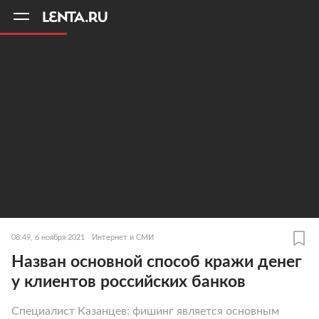
11
A
08:49, 6 ноября 2021
Интернет и СМИ
Назван основной способ кражи денег
у клиентов российских банков
Специалист Казанцев: фишинг является основным