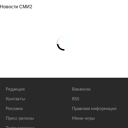
Аналитик рассказал об узнаваемых по номеру
Новости СМИ2
телефона персональных данных
lenta.ru
Юрист раскрыл способ противостоять шантажу с
разглашением личных данных
lenta.ru
Россиянам назвали способ защититься от
выдающих себя за полицейских мошенников
lenta.ru
В России зафиксировали пик активности
телефонных мошенников
lenta.ru
Раскрыты правила защиты бесконтактной карты от
хищения денег
Редакция
Вакансии
lenta.ru
Контакты
RSS
Реклама
Правовая информация
Пресс-релизы
Мини-игры