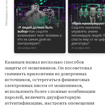
Материалы по теме
«Нами манипулируют
«У людей должен быть
Соцсети научились
выбор»
Как соцсети
управлять умами
взламывают мозг человека и
миллиардов людей. К
кто на самом деле их
спасти мир от их ци
контролирует?
диктатуры?
28 октября 2021
21 октября 2021
Казанцев назвал несколько способов
защиты от мошенников. Он посоветовал
скачивать приложения из доверенных
источников, остерегаться фишинговых
электронных писем от мошенников,
использовать более сложные комбинации
паролей, включить двухфакторную
аутентификацию, настроить оповещения