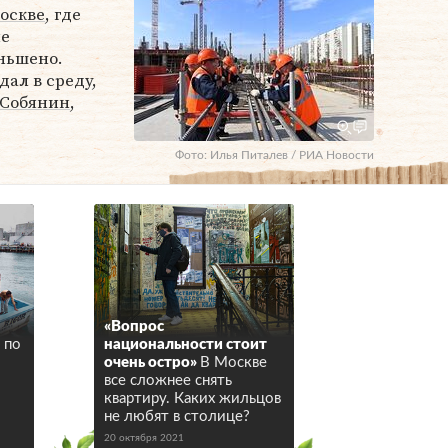
оскве
, где
ме
ньшено.
ал в среду,
 Собянин
,
Фото: Илья Питалев / РИА Новости
«Вопрос
 по
национальности стоит
очень остро»
В Москве
все сложнее снять
квартиру. Каких жильцов
не любят в столице?
20 октября 2021