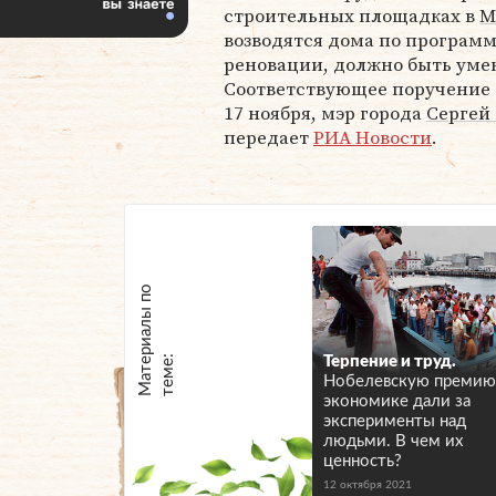
строительных площадках в
М
возводятся дома по програм
реновации, должно быть уме
Соответствующее поручение д
17 ноября, мэр города
Сергей
передает
РИА Новости
.
М
а
т
р
и
а
л
ы
п
о
т
е
м
е
е
:
Терпение и труд.
Нобелевскую премию
экономике дали за
эксперименты над
людьми. В чем их
ценность?
12 октября 2021