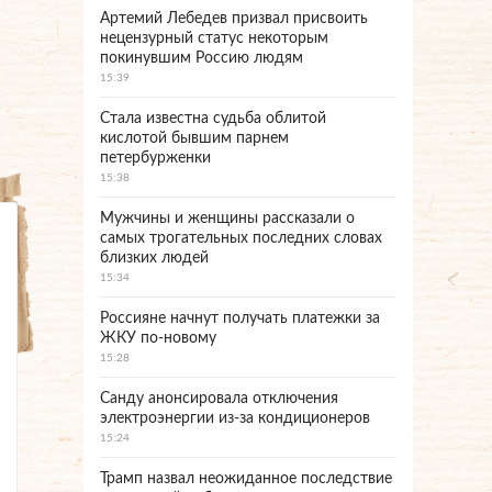
Артемий Лебедев призвал присвоить
нецензурный статус некоторым
покинувшим Россию людям
15:39
Стала известна судьба облитой
кислотой бывшим парнем
петербурженки
15:38
Мужчины и женщины рассказали о
самых трогательных последних словах
близких людей
15:34
Россияне начнут получать платежки за
ЖКУ по-новому
15:28
Санду анонсировала отключения
электроэнергии из-за кондиционеров
15:24
Трамп назвал неожиданное последствие