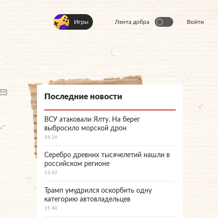
Игры
Лента добра
Войти
Последние новости
ВСУ атаковали Ялту. На берег
выбросило морской дрон
14:26
Серебро древних тысячелетий нашли в
российском регионе
15:42
Трамп умудрился оскорбить одну
категорию автовладельцев
15:40