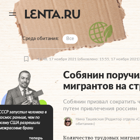
11
A
Среда обитания
Все
14:48, 17 ноября 2021
(обновлено: 15:55, 17 ноября 2021)
Собянин поручи
мигрантов на с
Собянин призвал сократить 
путем привлечения россиян
СССР запустил человека в
космос раньше, чем по
Нина Ташевская
(Редактор отдела «
всему США разрешили
обитания»)
межрасовые браки
Количество трудовых мигран