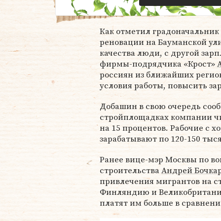
Как отметил градоначальник 
реновации на Бауманской ули
качества люди, с другой зар
фирмы-подрядчика «Крост»
россиян из ближайших регио
условия работы, повысить зар
Добашин в свою очередь сооб
стройплощадках компании чи
на 15 процентов. Рабочие с х
зарабатывают по 120-150 тыся
Ранее вице-мэр Москвы по в
строительства
Андрей Бочка
привлечения мигрантов на ст
Финляндию и Великобританию,
платят им больше в сравнени