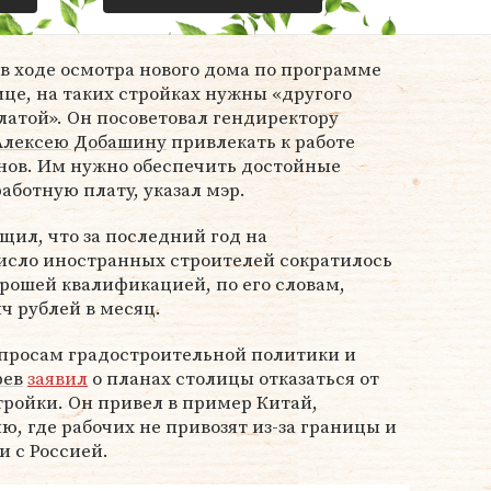
в ходе осмотра нового дома по программе
це, на таких стройках нужны «другого
платой». Он посоветовал гендиректору
Алексею Добашину
привлекать к работе
нов. Им нужно обеспечить достойные
аботную плату, указал мэр.
щил, что за последний год на
сло иностранных строителей сократилось
орошей квалификацией, по его словам,
ч рублей в месяц.
опросам градостроительной политики и
рев
заявил
о планах столицы отказаться от
ройки. Он привел в пример Китай,
 где рабочих не привозят из-за границы и
и с Россией.